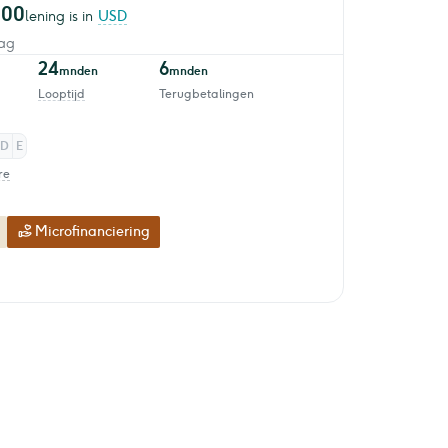
000
lening is in
USD
ag
24
6
mnden
mnden
Looptijd
Terugbetalingen
D
E
re
Microfinanciering