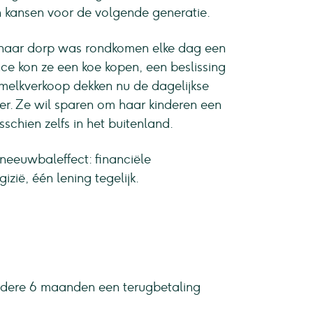
n kansen voor de volgende generatie.
n haar dorp was rondkomen elke dag een
nce kon ze een koe kopen, een beslissing
 melkverkoop dekken nu de dagelijkse
der. Ze wil sparen om haar kinderen een
schien zelfs in het buitenland.
 sneeuwbaleffect: financiële
izië, één lening tegelijk.
iedere 6 maanden een terugbetaling