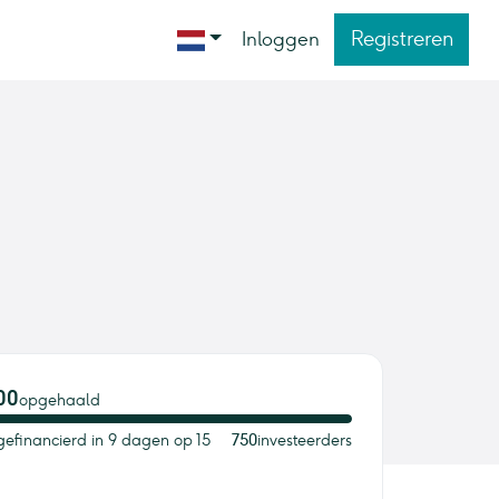
Registreren
Inloggen
00
opgehaald
gefinancierd in 9 dagen op 15
750
investeerders