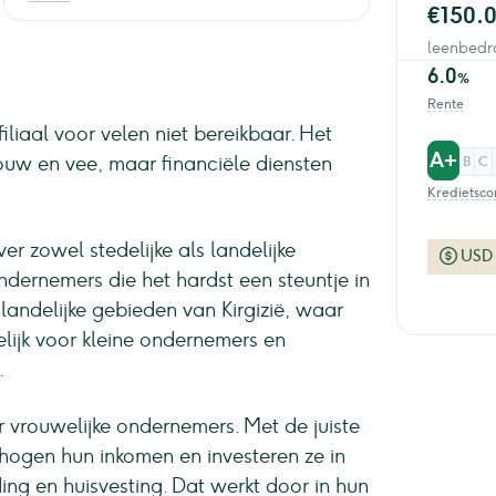
€150.
leenbedr
6.0
%
Rente
iliaal voor velen niet bereikbaar. Het
A+
ouw en vee, maar financiële diensten
B
C
Kredietsco
r zowel stedelijke als landelijke
USD
ndernemers die het hardst een steuntje in
 landelijke gebieden van Kirgizië, waar
lijk voor kleine ondernemers en
.
 vrouwelijke ondernemers. Met de juiste
erhogen hun inkomen en investeren ze in
ing en huisvesting. Dat werkt door in hun