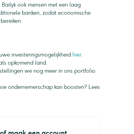
pt Bailyk ook mensen met een laag
ditionele banken, zodat economische
bereiken.
ieuwe investeringsmogelijkheid
hier
.
als opkomend land.
tellingen we nog meer in ons portfolio
lusie ondernemerschap kan boosten? Lees
 of maak een account