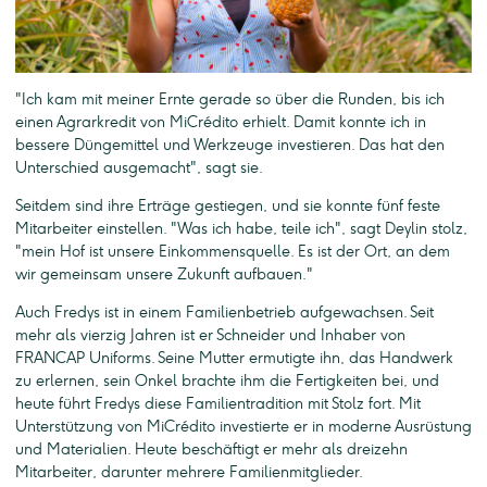
"Ich kam mit meiner Ernte gerade so über die Runden, bis ich
einen Agrarkredit von MiCrédito erhielt. Damit konnte ich in
bessere Düngemittel und Werkzeuge investieren. Das hat den
Unterschied ausgemacht", sagt sie.
Seitdem sind ihre Erträge gestiegen, und sie konnte fünf feste
Mitarbeiter einstellen. "Was ich habe, teile ich", sagt Deylin stolz,
"mein Hof ist unsere Einkommensquelle. Es ist der Ort, an dem
wir gemeinsam unsere Zukunft aufbauen."
Auch Fredys ist in einem Familienbetrieb aufgewachsen. Seit
mehr als vierzig Jahren ist er Schneider und Inhaber von
FRANCAP Uniforms. Seine Mutter ermutigte ihn, das Handwerk
zu erlernen, sein Onkel brachte ihm die Fertigkeiten bei, und
heute führt Fredys diese Familientradition mit Stolz fort. Mit
Unterstützung von MiCrédito investierte er in moderne Ausrüstung
und Materialien. Heute beschäftigt er mehr als dreizehn
Mitarbeiter, darunter mehrere Familienmitglieder.