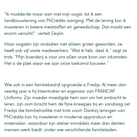
“Ik modderde maar aan met mijn oogst, tot ik een
landbouwlening van MiCrédito aanging. Met de lening kon ik
investeren in betere meststoffen en gereedschap. Dat maakt een
enorm verschil!”, vertelt Deylin.
Haar oogsten zijn sindsdien niet alleen groter geworden, ze
heeft ook vijf vaste medewerkers. “Wat ik heb, deel ik,” zegt ze
trots. “Mijn boerderij is voor ons allen onze bron van inkomsten.
Het is de plek waar we aan onze toekomst bouwen.”
Wie ook in een familiebedrijf opgroeide is Fredys. Al meer dan
veertig jaar is hij kleermaker en eigenaar van FRANCAP
Uniforms. Zijn moeder moedigde hem aan om het ambacht te
leren, zijn oom bracht hem de fijne kneepjes bij en vandaag zet
Fredys die familietraditie met trots voort. Dankzij leningen van
MiCrédito kon hij investeren in moderne apparatuur en
materialen, waardoor zijn atelier inmiddels meer dan dertien
mensen werk biedt, onder wie verschillende familieleden.