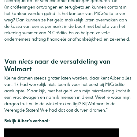
Nicaragua dat er veel contante betalingen gebeuren. De
(micro)leningen ontvangen en terugbetalen kunnen contant in
het kantoor worden geïnd. Is het kantoor van MiCrédito te ver
weg? Dan kunnen ze het geld makkelijk laten overmaken aan
de kassa van een supermarkt in de buurt met behulp van het
rekeningnummer van MiCrédito. En zo helpen ze vele
ondernemers richting financiële onafhankelijkheid en zekerheid.
Van
niets
naar de versafdeling van
Walmart
Kleine dromen steeds groter laten worden, daar kent Alber alles
van: “Ik had werkelijk niets toen ik voor het eerst bij MiCrédito
aanklopte. Maar kijk, met het geld van mijn microlening kocht ik
een vrachtwagen en nam ik mensen in dienst. Weet je waar mijn
dragon fruit nu in de winkelrekken ligt? Bij Walmart in de
Verenigde Staten! Wie had dat ooit durven dromen.”
Bekijk Alber’s verhaal: