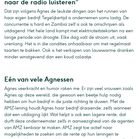
naar de radio luisteren”
Dat zijn volgens Agnes de leukste dingen aan het runnen van
haar eigen bedrijf. Tegelijkertijd is ondernemen soms lastig. De
concurrentie is hard en Zambia zelf is ook te omschrijven als
uitdagend. Het hele land kampt met elektriciteitstekorten na een
lange periode van droogte. Elke dag valt de stroom uit, vaak
urenlang. Het is in die condities onhaalbaar om met regelmaat
taarten te bakken. Ook is het verkopen van lauwwarme dranken
minder winstgevend dan een koud colaatje.
Eén van vele Agnessen
Agnes veerkracht en humor raken me. Er zijn veel vrouwen zoals
Agnes op deze wereld, die gewoon een beetje hulp nodig
hebben om hun bedrijf in de juiste richting te duwen. Met de
AMZ-lening houdt Agnes haar bedrijf draaiende, zelfs wanneer
dat een uitdaging lijkt. Wat helpt is ook een lagere rente, dat
durft deze onderneemster zelfs in aanwezigheid van de agenten
van AMZ kenbaar te maken. AMZ zegt toe actief naar
mogelijkheden te zoeken om de rente op hun leningen te