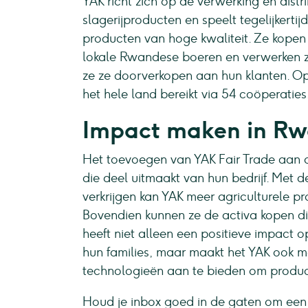
YAK richt zich op de verwerking en distr
slagerijproducten en speelt tegelijkertij
producten van hoge kwaliteit. Ze kopen 
lokale Rwandese boeren en verwerken ze
ze ze doorverkopen aan hun klanten. O
het hele land bereikt via 54 coöperaties
Impact maken in R
Het toevoegen van YAK Fair Trade aan o
die deel uitmaakt van hun bedrijf. Met d
verkrijgen kan YAK meer agriculturele p
Bovendien kunnen ze de activa kopen die 
heeft niet alleen een positieve impact 
hun families, maar maakt het YAK ook mo
technologieën aan te bieden om product
Houd je inbox goed in de gaten om een v