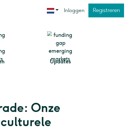
Registreren
Inloggen
en
Updates
rade: Onze
iculturele