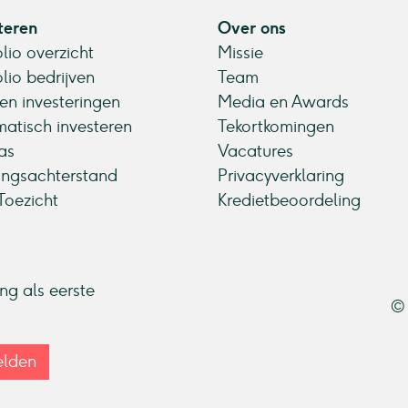
teren
Over ons
olio overzicht
Missie
olio bedrijven
Team
en investeringen
Media en Awards
atisch investeren
Tekortkomingen
as
Vacatures
ingsachterstand
Privacyverklaring
oezicht
Kredietbeoordeling
ang als eerste
© 
lden