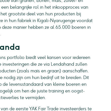
ibutie van granen, bonen, maïs, zuivel- en
d een belangrijke rol in het inkoopproces van
het grootste deel van hun producten bij
 in hun fabriek in Kigali-Nyarugenge voordat
p deze manier hebben ze al 65.000 boeren in
.
wanda
ns portfolio biedt veel kansen voor iedereen
e investeringen die ze via Lendahand zullen
roducten (zoals maïs en graan) aanschaffen.
nodig zijn om hun bedrijf uit te breiden. Dit
op de levensstandaard van kleine boeren en
gelijk om hen de juiste training en oogst-
ieverlies te vermijden.
an de eerste YAK Fair Trade investeerders te