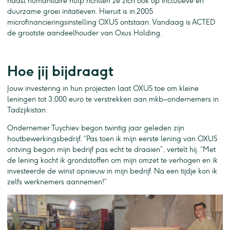
naast humanitaire hulp richtten ze zich ook op inclusieve en
duurzame groei initatieven. Hieruit is in 2005
microfinancieringsinstelling OXUS ontstaan. Vandaag is ACTED
de grootste aandeelhouder van Oxus Holding.
Hoe jij bijdraagt
Jouw investering in hun projecten laat OXUS toe om kleine
leningen tot 3,000 euro te verstrekken aan mkb–ondernemers in
Tadzjikistan.
Ondernemer Tuychiev begon twintig jaar geleden zijn
houtbewerkingsbedrijf. “Pas toen ik mijn eerste lening van OXUS
ontving begon mijn bedrijf pas echt te draaien”, vertelt hij. “Met
de lening kocht ik grondstoffen om mijn omzet te verhogen en ik
investeerde de winst opnieuw in mijn bedrijf. Na een tijdje kon ik
zelfs werknemers aannemen!”