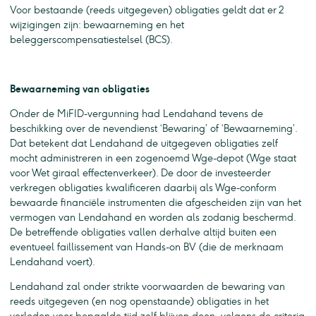
Voor bestaande (reeds uitgegeven) obligaties geldt dat er 2
wijzigingen zijn: bewaarneming en het
beleggerscompensatiestelsel (BCS).
Bewaarneming van obligaties
Onder de MiFID-vergunning had Lendahand tevens de
beschikking over de nevendienst ‘Bewaring’ of ‘Bewaarneming’.
Dat betekent dat Lendahand de uitgegeven obligaties zelf
mocht administreren in een zogenoemd Wge-depot (Wge staat
voor Wet giraal effectenverkeer). De door de investeerder
verkregen obligaties kwalificeren daarbij als Wge-conform
bewaarde financiële instrumenten die afgescheiden zijn van het
vermogen van Lendahand en worden als zodanig beschermd.
De betreffende obligaties vallen derhalve altijd buiten een
eventueel faillissement van Hands-on BV (die de merknaam
Lendahand voert).
Lendahand zal onder strikte voorwaarden de bewaring van
reeds uitgegeven (en nog openstaande) obligaties in het