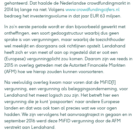
gehanteerd. Dat haalde de Nederlandse crowdfundingmarkt in
2014 bij lange na niet. Volgens
www.crowdfundingcijfers.nl
bedroeg het investeringsvolume in dat jaar EUR 63 miljoen.
In zo’n eerste periode wordt er dan bijvoorbeeld gewerkt met
ontheffingen, een soort gedoogstructuur waarbij dus geen
sprake is van vergunningen, maar waarbij de toezichthouder
wel meekijkt en doorgaans ook richtlijnen opstelt. Lendahand
heeft zich er van meet af aan op ingesteld dat er ooit een
(Europese) vergunningplicht zou komen. Daarom zijn we reeds in
2015 in overleg getreden met de Autoriteit Financiële Markten
(AFM) hoe we hierop zouden kunnen voorsorteren.
Na veelvuldig overleg kwam naar voren dat de MiFID[1]
vergunning, een vergunning als beleggingsonderneming, voor
Lendahand het meest logisch zou zijn. Het betreft hier een
vergunning die je kunt ‘paspoorten’ naar andere Europese
landen en dat was ook toen al precies wat we voor ogen
hadden. We zijn vervolgens het aanvraagtraject in gegaan en in
september 2016 werd deze MiFID vergunning door de AFM
verstrekt aan Lendahand.