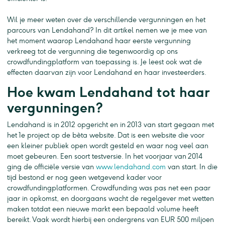
Wil je meer weten over de verschillende vergunningen en het
parcours van Lendahand? In dit artikel nemen we je mee van
het moment waarop Lendahand haar eerste vergunning
verkreeg tot de vergunning die tegenwoordig op ons
crowdfundingplatform van toepassing is. Je leest ook wat de
effecten daarvan zijn voor Lendahand en haar investeerders.
Hoe kwam Lendahand tot haar
vergunningen?
Lendahand is in 2012 opgericht en in 2013 van start gegaan met
het 1e project op de bèta website. Dat is een website die voor
een kleiner publiek open wordt gesteld en waar nog veel aan
moet gebeuren. Een soort testversie. In het voorjaar van 2014
ging de officiële versie van
www.lendahand.com
van start. In die
tijd bestond er nog geen wetgevend kader voor
crowdfundingplatformen. Crowdfunding was pas net een paar
jaar in opkomst, en doorgaans wacht de regelgever met wetten
maken totdat een nieuwe markt een bepaald volume heeft
bereikt. Vaak wordt hierbij een ondergrens van EUR 500 miljoen