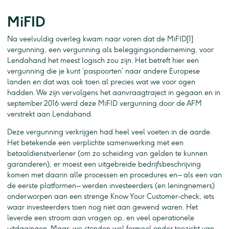
MiFID
Na veelvuldig overleg kwam naar voren dat de MiFID[1]
vergunning, een vergunning als beleggingsonderneming, voor
Lendahand het meest logisch zou zijn. Het betreft hier een
vergunning die je kunt ‘paspoorten’ naar andere Europese
landen en dat was ook toen al precies wat we voor ogen
hadden. We zijn vervolgens het aanvraagtraject in gegaan en in
september 2016 werd deze MiFID vergunning door de AFM
verstrekt aan Lendahand.
Deze vergunning verkrijgen had heel veel voeten in de aarde.
Het betekende een verplichte samenwerking met een
betaaldienstverlener (om zo scheiding van gelden te kunnen
garanderen), er moest een uitgebreide bedrijfsbeschrijving
komen met daarin alle processen en procedures en – als een van
de eerste platformen – werden investeerders (en leningnemers)
onderworpen aan een strenge Know Your Customer-check, iets
waar investeerders toen nog niet aan gewend waren. Het
leverde een stroom aan vragen op, en veel operationele
uitdagingen. Maar: we stonden wel formeel onder toezicht van