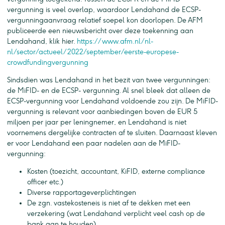
vergunning is veel overlap, waardoor Lendahand de ECSP-
vergunningaanvraag relatief soepel kon doorlopen. De AFM
publiceerde een nieuwsbericht over deze toekenning aan
Lendahand, klik hier.
https://www.afm.nl/nl-
nl/sector/actueel/2022/september/eerste-europese-
crowdfundingvergunning
Sindsdien was Lendahand in het bezit van twee vergunningen:
de MiFID- en de ECSP- vergunning. Al snel bleek dat alleen de
ECSP-vergunning voor Lendahand voldoende zou zijn. De MiFID-
vergunning is relevant voor aanbiedingen boven de EUR 5
miljoen per jaar per leningnemer, en Lendahand is niet
voornemens dergelijke contracten af te sluiten. Daarnaast kleven
er voor Lendahand een paar nadelen aan de MiFID-
vergunning:
Kosten (toezicht, accountant, KiFID, externe compliance
officer etc.)
Diverse rapportageverplichtingen
De zgn. vastekosteneis is niet af te dekken met een
verzekering (wat Lendahand verplicht veel cash op de
bank aan te houden)