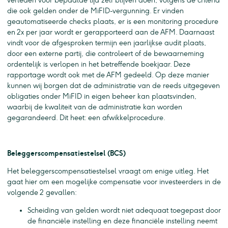
verleden voor bepaalde tijd zelf blijven doen, volgens de criteria
die ook gelden onder de MiFID-vergunning. Er vinden
geautomatiseerde checks plaats, er is een monitoring procedure
en 2x per jaar wordt er gerapporteerd aan de AFM. Daarnaast
vindt voor de afgesproken termijn een jaarlijkse audit plaats,
door een externe partij, die controleert of de bewaarneming
ordentelijk is verlopen in het betreffende boekjaar. Deze
rapportage wordt ook met de AFM gedeeld. Op deze manier
kunnen wij borgen dat de administratie van de reeds uitgegeven
obligaties onder MiFID in eigen beheer kan plaatsvinden,
waarbij de kwaliteit van de administratie kan worden
gegarandeerd. Dit heet: een afwikkelprocedure.
Beleggerscompensatiestelsel (BCS)
Het beleggerscompensatiestelsel vraagt om enige uitleg. Het
gaat hier om een mogelijke compensatie voor investeerders in de
volgende 2 gevallen:
Scheiding van gelden wordt niet adequaat toegepast door
de financiële instelling en deze financiële instelling neemt