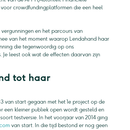
g voor crowdfundingplatformen die een heel
e vergunningen en het parcours van
e mee van het moment waarop Lendahand haar
unning die tegenwoordig op ons
 Je leest ook wat de effecten daarvan zijn
d tot haar
13 van start gegaan met het 1e project op de
or een kleiner publiek open wordt gesteld en
ort testversie. In het voorjaar van 2014 ging
.com
van start. In die tijd bestond er nog geen