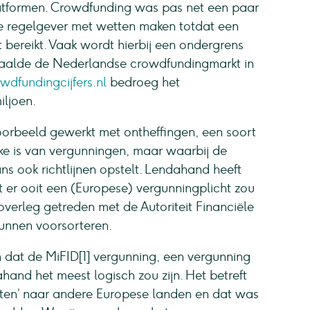
tformen. Crowdfunding was pas net een paar
e regelgever met wetten maken totdat een
bereikt. Vaak wordt hierbij een ondergrens
haalde de Nederlandse crowdfundingmarkt in
dfundingcijfers.nl
bedroeg het
iljoen.
voorbeeld gewerkt met ontheffingen, een soort
e is van vergunningen, maar waarbij de
s ook richtlijnen opstelt. Lendahand heeft
t er ooit een (Europese) vergunningplicht zou
overleg getreden met de Autoriteit Financiële
unnen voorsorteren.
dat de MiFID[1] vergunning, een vergunning
and het meest logisch zou zijn. Het betreft
orten’ naar andere Europese landen en dat was