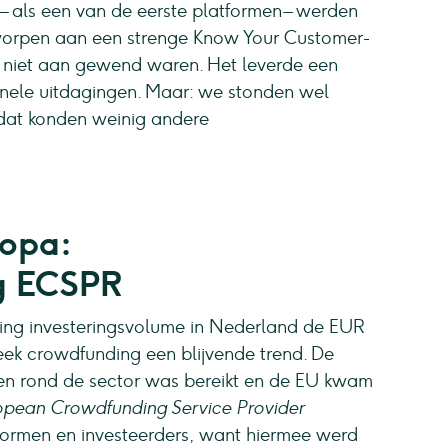
– als een van de eerste platformen – werden
worpen aan een strenge Know Your Customer-
g niet aan gewend waren. Het leverde een
onele uitdagingen. Maar: we stonden wel
 dat konden weinig andere
ropa:
g ECSPR
ing investeringsvolume in Nederland de EUR
eek crowdfunding een blijvende trend. De
en rond de sector was bereikt en de EU kwam
opean Crowdfunding Service Provider
formen en investeerders, want hiermee werd