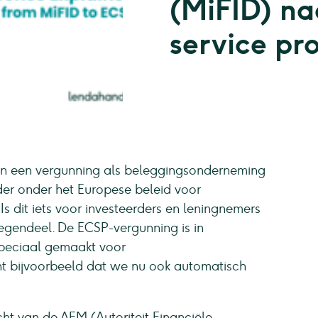
(MiFID) n
service pr
an een vergunning als beleggingsonderneming
er onder het Europese beleid voor
s dit iets voor investeerders en leningnemers
egendeel. De ECSP-vergunning is in
speciaal gemaakt voor
t bijvoorbeeld dat we nu ook automatisch
icht van de AFM (Autoriteit Financiële