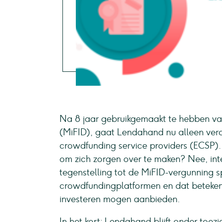
Na 8 jaar gebruikgemaakt te hebben v
(MiFID), gaat Lendahand nu alleen verd
crowdfunding service providers (ECSP). I
om zich zorgen over te maken? Nee, int
tegenstelling tot de MiFID-vergunning 
crowdfundingplatformen en dat beteken
investeren mogen aanbieden.
In het kort: Lendahand blijft onder toez