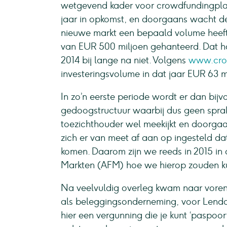
wetgevend kader voor crowdfundingpla
jaar in opkomst, en doorgaans wacht d
nieuwe markt een bepaald volume heeft 
van EUR 500 miljoen gehanteerd. Dat 
2014 bij lange na niet. Volgens
www.crow
investeringsvolume in dat jaar EUR 63 m
In zo’n eerste periode wordt er dan bij
gedoogstructuur waarbij dus geen sprak
toezichthouder wel meekijkt en doorgaan
zich er van meet af aan op ingesteld da
komen. Daarom zijn we reeds in 2015 in 
Markten (AFM) hoe we hierop zouden k
Na veelvuldig overleg kwam naar voren 
als beleggingsonderneming, voor Lendah
hier een vergunning die je kunt ‘paspo