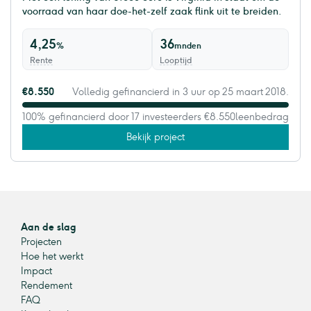
voorraad van haar doe-het-zelf zaak flink uit te breiden.
4,25
36
%
mnden
Rente
Looptijd
€8.550
Volledig gefinancierd in 3 uur op 25 maart 2018.
100% gefinancierd door 17 investeerders
€8.550
leenbedrag
Bekijk project
Aan de slag
Projecten
Hoe het werkt
Impact
Rendement
FAQ