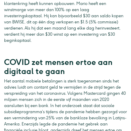
klantenkring heeft kunnen opbouwen. Mario heeft een
winstmarge van meer dan 100% op een laag
investeringskapitaal. Hij kan bijvoorbeeld $30 aan saldo kopen
van BWISE, dit op één dag verkopen en $1.5 (5% commissie)
verdienen. Als hij dat een maand lang elke dag herinvesteert,
verdient hij meer dan $30 winst op een investering van $30
beginkapitaal.
COVID zet mensen ertoe aan
digitaal te gaan
Het aantal mobiele betalingen is sterk toegenomen sinds het
advies luidt om contant geld te vermijden in de strijd tegen de
verspreiding van het coronavirus. Volgens Mastercard gingen 40
miljoen mensen zich in de eerste vijf maanden van 2020
aansluiten bij een bank. In het onderzoek staat dat sociale
subsidieprogramma’s tijdens de pandemie hebben gezorgd voor
een vermindering van 25% van de bankloze bevolking in Latijns-
Amerika. Enerzijds legde de pandemie het gebrek aan
financiële inclusie bloot, anderzijds dreef het mensen ertoe om