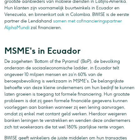
grootste aanbieders van mobiele diensten in Latijns-Amerika.
Hun klanten zijn voornamelijk buurtwinkels in Ecuador en
Venezuela, en binnenkort ook in Colombia. BWISE is de eerste
partner die Lendahand
samen met cofinancieringspartner
AlphaMundi
zal financieren.
MSME's in Ecuador
De zogeheten ‘Bottom of the Pyramid’ (BoP), de bevolking
onderaan de sociaaleconomische ladder, in Ecuador telt
ongeveer 10 miljoen mensen en zo’n 60% van de
beroepsbevolking is werkzaam in MSME’s. De belangrijkste
behoefte van deze kleine ondernemers om hun bedrijf te kunnen
laten groeien is toegang tot formele financiering. Hun grootste
probleem is dat zij geen formele financiële gegevens kunnen
voorleggen aan banken wanneer zij een lening aanvragen,
omdat zij enkel met contant geld werken. Hierdoor weigeren
banken leningen te verstrekken en wenden deze ondernemers
zich tot woekeraars die tot wel 180% jaarlijkse rente vragen.
BWISE geeft winkeliers de juiste middelen om hun transacties