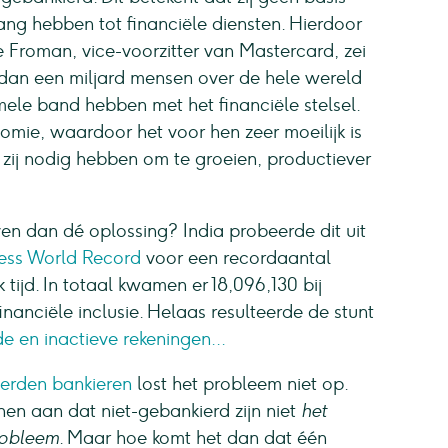
g hebben tot financiële diensten. Hierdoor
ike Froman, vice-voorzitter van Mastercard, zei
 dan een miljard mensen over de hele wereld
ele band hebben met het financiële stelsel.
nomie, waardoor het voor hen zeer moeilijk is
ie zij nodig hebben om te groeien, productiever
en dan dé oplossing? India probeerde dit uit
ess World Record
voor een recordaantal
ijd. In totaal kwamen er 18,096,130 bij
nanciële inclusie. Helaas resulteerde de stunt
e en inactieve rekeningen...
ierden bankieren
lost het probleem niet op.
nen aan dat niet-gebankierd zijn niet
het
robleem
. Maar hoe komt het dan dat één