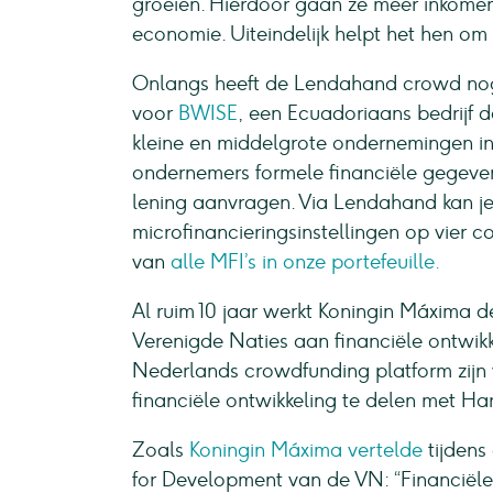
groeien. Hierdoor gaan ze meer inkomen
economie. Uiteindelijk helpt het hen om
Onlangs heeft de Lendahand crowd nog
voor
BWISE
, een Ecuadoriaans bedrijf 
kleine en middelgrote ondernemingen in 
ondernemers formele financiële gegeve
lening aanvragen. Via Lendahand kan je 
microfinancieringsinstellingen op vier 
van
alle MFI’s in onze portefeuille.
Al ruim 10 jaar werkt Koningin Máxima 
Verenigde Naties aan financiële ontwikk
Nederlands crowdfunding platform zijn w
financiële ontwikkeling te delen met Har
Zoals
Koningin Máxima vertelde
tijdens
for Development van de VN: “Financiële 