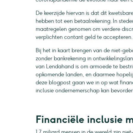
De keerzijde hiervan is dat dit kwetsbar
hebben tot een betaalrekening. In steden
maatregelen genomen om verdere discri
verplichten contant geld te accepteren.
Bij het in kaart brengen van de niet-g
zonder bankrekening in ontwikkelingsl
van Lendahand is om armoede te bestrij
opkomende landen, en daarmee hopelijk f
deze blogpost gaan we in op wat financi
inclusie ondernemerschap kan bevorder
Financiële inclusie
1.7 miljard mensen in de wereld zijn niet