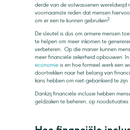
derde van de volwassenen wereldwijd n
voornaamste reden dat mensen hiervoor 
2
om er een te kunnen gebruiken
.
De sleutel is dus om armere mensen toe
te helpen om meer inkomen te genereren 
verbeteren. Op die manier kunnen men
meer financiële zekerheid opbouwen. In
economie
is en hoe formeel werk een we
doortrekken naar het belang van financ
kans hebben om niet-gebankierd te zijn.
Dankzij financiële inclusie hebben men
geldzaken te beheren, op noodsituaties 
Hoe financiële incl