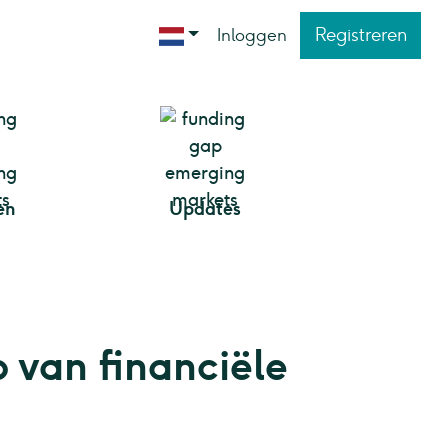
Registreren
Inloggen
en
Updates
p van financiële