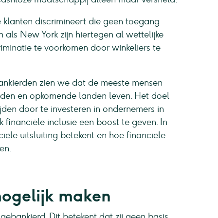
e klanten discrimineert die geen toegang
 als New York zijn hiertegen al wettelijke
minatie te voorkomen door winkeliers te
ebankierden zien we dat de meeste mensen
anden en opkomende landen leven. Het doel
den door te investeren in ondernemers in
inanciële inclusie een boost te geven. In
ële uitsluiting betekent en hoe financiële
en.
 mogelijk maken
-gebankierd. Dit betekent dat zij geen basis