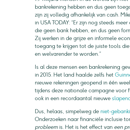
bankrekening hebben en dus geen toegan
zijn zij volledig afhankelijk van cash. M
in USA TODAY: “Er zijn nog steeds meer
die geen bank hebben, en dus geen form
Zij werken in de grijze en informele eco
toegang te krijgen tot de juiste tools d
en welvarender te worden.”
Is al deze mensen een bankrekening gev
in 2015. Het land haalde zelfs het
Guinn
nieuwe rekeningen geopend in één week t
tijdens deze nationale campagne voor fi
ook in een recordaantal nieuwe
slapend
Dus, helaas, simpelweg de
niet-gebank
Onderzoeken naar financiële inclusie to
probleem
is. Het is het effect van
een p