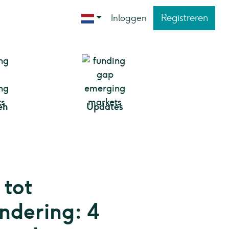
Registreren
Inloggen
en
Updates
 tot
ndering: 4