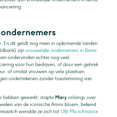
nanciering.
e ondernemers
e.
En dit geldt nog meer in opkomende landen:
ldbank) zijn
vrouwelijke ondernemers in Kenia
wen ondervinden echter nog veel
iering voor hun bedrijven, of door een gebrek
tuur, of omdat vrouwen op vele plaatsen
mogen ondertekenen zonder toestemming van
te hebben gewerkt, stapte
Mary
onlangs over
 kweken van de iconische Ammi bloem, bekend
èreswitch wendde ze zich tot
U&I Microfinance