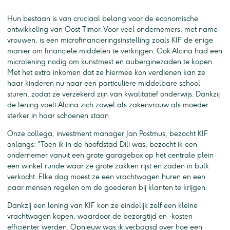
Hun bestaan is van cruciaal belang voor de economische
ontwikkeling van Oost-Timor. Voor veel ondernemers, met name
vrouwen, is een microfinancieringsinstelling zoals KIF de enige
manier om financiële middelen te verkrijgen. Ook Alcina had een
microlening nodig om kunstmest en auberginezaden te kopen.
Met het extra inkomen dat ze hiermee kon verdienen kan ze
haar kinderen nu naar een particuliere middelbare school
sturen, zodat ze verzekerd zijn van kwalitatief onderwijs. Dankzij
de lening voelt Alcina zich zowel als zakenvrouw als moeder
sterker in haar schoenen staan.
Onze collega, investment manager Jan Postmus, bezocht KIF
onlangs: "Toen ik in de hoofdstad Dili was, bezocht ik een
ondernemer vanuit een grote garagebox op het centrale plein
een winkel runde waar ze grote zakken rijst en zaden in bulk
verkocht. Elke dag moest ze een vrachtwagen huren en een
paar mensen regelen om de goederen bij klanten te krijgen.
Dankzij een lening van KIF kon ze eindelijk zelf een kleine
vrachtwagen kopen, waardoor de bezorgtijd en -kosten
efficiënter werden. Opnieuw was ik verbaasd over hoe een