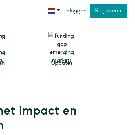
Registreren
Inloggen
en
Updates
met impact en
n