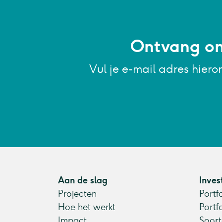
Ontvang onz
Vul je e-mail adres hiero
Aan de slag
Inves
Projecten
Portf
Hoe het werkt
Portf
Impact
Soort