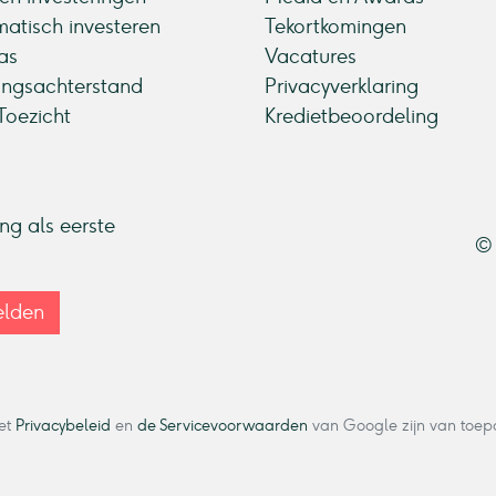
atisch investeren
Tekortkomingen
as
Vacatures
ingsachterstand
Privacyverklaring
oezicht
Kredietbeoordeling
ang als eerste
© 
lden
et
Privacybeleid
en
de Servicevoorwaarden
van Google zijn van toep