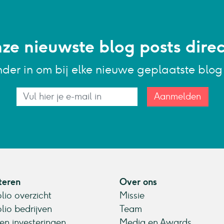
e nieuwste blog posts direct
nder in om bij elke nieuwe geplaatste blo
Aanmelden
teren
Over ons
olio overzicht
Missie
olio bedrijven
Team
en investeringen
Media en Awards