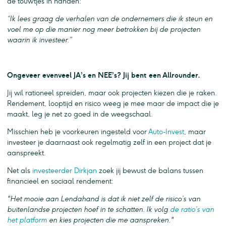
de touwtjes in handen:
“Ik lees graag de verhalen van de ondernemers die ik steun en
voel me op die manier nog meer betrokken bij de projecten
waarin ik investeer.”
Ongeveer evenveel JA’s en NEE’s? Jij bent een Allrounder.
Jij wil rationeel spreiden, maar ook projecten kiezen die je raken.
Rendement, looptijd en risico weeg je mee maar de impact die je
maakt, leg je net zo goed in de weegschaal.
Misschien heb je voorkeuren ingesteld voor
Auto-Invest
, maar
investeer je daarnaast ook regelmatig zelf in een project dat je
aanspreekt.
Net als
investeerder Dirkjan
zoek jij bewust de balans tussen
financieel en sociaal rendement:
"Het mooie aan Lendahand is dat ik niet zelf de risico’s van
buitenlandse projecten hoef in te schatten. Ik volg
de ratio’s van
het platform
en kies projecten die me aanspreken."