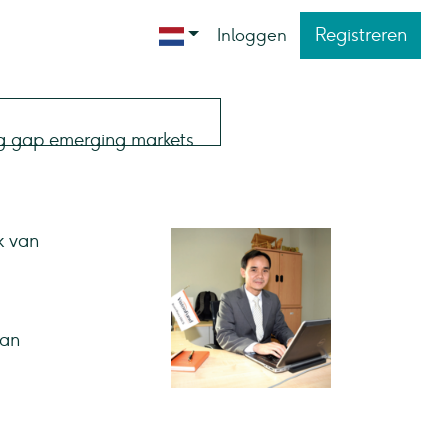
Registreren
Inloggen
k van
van