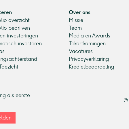
teren
Over ons
olio overzicht
Missie
olio bedrijven
Team
en investeringen
Media en Awards
atisch investeren
Tekortkomingen
as
Vacatures
ingsachterstand
Privacyverklaring
oezicht
Kredietbeoordeling
ang als eerste
© 
lden