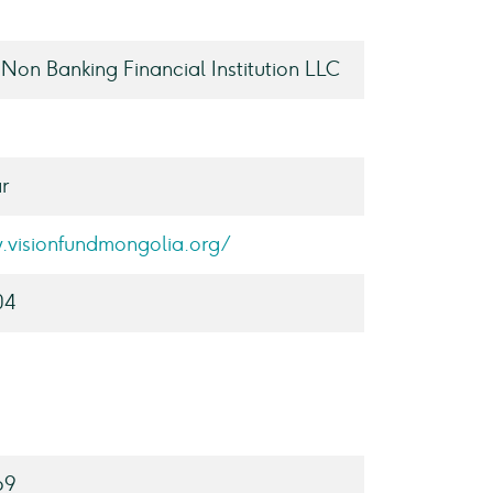
 Non Banking Financial Institution LLC
r
.visionfundmongolia.org/
04
69