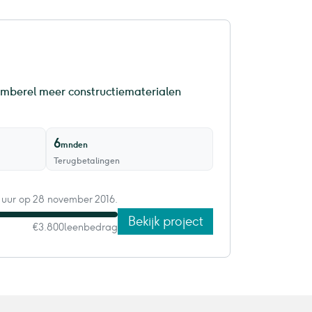
emberel meer constructiematerialen
6
mnden
Terugbetalingen
6 uur op 28 november 2016.
Bekijk project
€3.800
leenbedrag