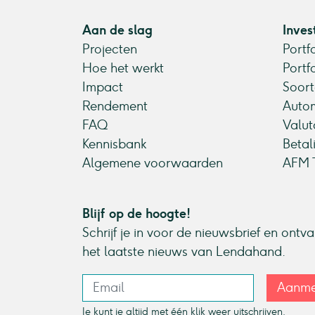
Aan de slag
Inves
Projecten
Portf
Hoe het werkt
Portf
Impact
Soort
Rendement
Autom
FAQ
Valut
Kennisbank
Betal
Algemene voorwaarden
AFM T
Blijf op de hoogte!
Schrijf je in voor de nieuwsbrief en ontv
het laatste nieuws van Lendahand.
Aanme
Je kunt je altijd met één klik weer uitschrijven.