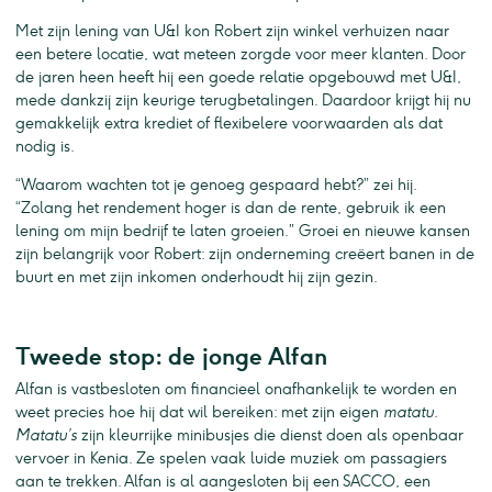
Met zijn lening van U&I kon Robert zijn winkel verhuizen naar
een betere locatie, wat meteen zorgde voor meer klanten. Door
de jaren heen heeft hij een goede relatie opgebouwd met U&I,
mede dankzij zijn keurige terugbetalingen. Daardoor krijgt hij nu
gemakkelijk extra krediet of flexibelere voorwaarden als dat
nodig is.
“Waarom wachten tot je genoeg gespaard hebt?” zei hij.
“Zolang het rendement hoger is dan de rente, gebruik ik een
lening om mijn bedrijf te laten groeien.” Groei en nieuwe kansen
zijn belangrijk voor Robert: zijn onderneming creëert banen in de
buurt en met zijn inkomen onderhoudt hij zijn gezin.
Tweede stop: de jonge Alfan
Alfan is vastbesloten om financieel onafhankelijk te worden en
weet precies hoe hij dat wil bereiken: met zijn eigen
matatu
.
Matatu’s
zijn kleurrijke minibusjes die dienst doen als openbaar
vervoer in Kenia. Ze spelen vaak luide muziek om passagiers
aan te trekken. Alfan is al aangesloten bij een SACCO, een