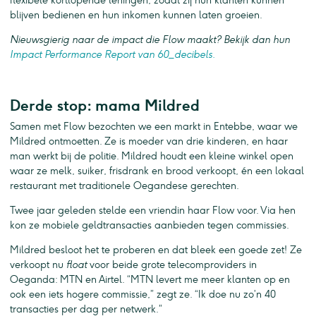
flexibele kortlopende leningen, zodat zij hun klanten kunnen
blijven bedienen en hun inkomen kunnen laten groeien.
Nieuwsgierig naar de impact die Flow maakt? Bekijk dan hun
Impact Performance Report van 60_decibels.
Derde stop: mama Mildred
Samen met Flow bezochten we een markt in Entebbe, waar we
Mildred ontmoetten. Ze is moeder van drie kinderen, en haar
man werkt bij de politie. Mildred houdt een kleine winkel open
waar ze melk, suiker, frisdrank en brood verkoopt, én een lokaal
restaurant met traditionele Oegandese gerechten.
Twee jaar geleden stelde een vriendin haar Flow voor. Via hen
kon ze mobiele geldtransacties aanbieden tegen commissies.
Mildred besloot het te proberen en dat bleek een goede zet! Ze
verkoopt nu
float
voor beide grote telecomproviders in
Oeganda: MTN en Airtel. “MTN levert me meer klanten op en
ook een iets hogere commissie,” zegt ze. “Ik doe nu zo’n 40
transacties per dag per netwerk.”