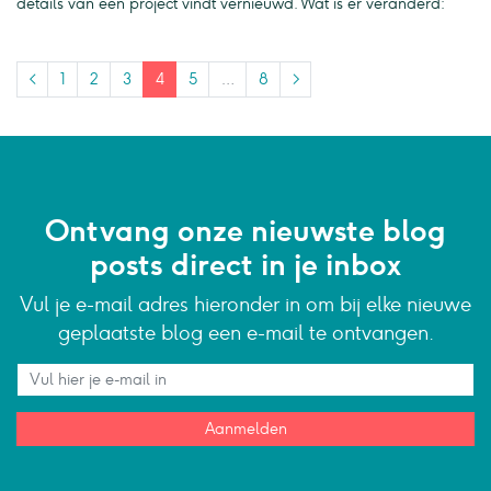
details van een project vindt vernieuwd. Wat is er veranderd:
<
1
2
3
4
5
…
8
>
Ontvang onze nieuwste blog
posts direct in je inbox
Vul je e-mail adres hieronder in om bij elke nieuwe
geplaatste blog een e-mail te ontvangen.
Aanmelden