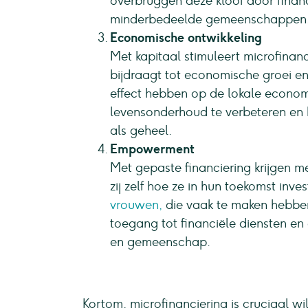
overbruggen deze kloof door financ
minderbedeelde gemeenschappen
Economische ontwikkeling
Met kapitaal stimuleert microfinan
bijdraagt tot economische groei en
effect hebben op de lokale econom
levensonderhoud te verbeteren en 
als geheel.
Empowerment
Met gepaste financiering krijgen m
zij zelf hoe ze in hun toekomst inve
vrouwen,
die vaak te maken hebben
toegang tot financiële diensten en 
en gemeenschap.
Kortom, microfinanciering is cruciaal wil