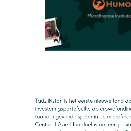
Tadzjikistan is het eerste nieuwe land d
investeringsportefeuille op crowdfund
toonaangevende speler in de microfinanc
Centraal-Azië. Hun doel is om een posit